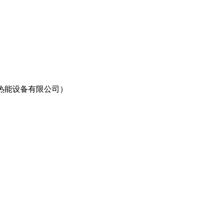
威（德国）热能设备有限公司）